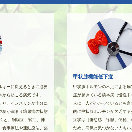
甲状腺機能低下症
ルギーに変えるときに必要
甲状腺ホルモンの不足による病
常から起こる病気です。
症が起きている橋本病（慢性甲状
たり、インスリンが十分に
人に一人がかかっているとも言
ウ糖が溜まり糖尿病の状態
的に甲状腺ホルモンが欠乏する
おくと、網膜症、腎症、神
症状は（倦怠感、徐脈、便秘、
。食事療法や運動療法、薬
ため、病気と気づかない人もい